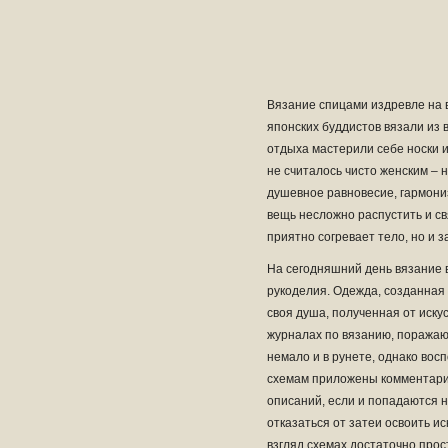
Вязание спицами издревле на 
японских буддистов вязали из в
отдыха мастерили себе носки 
не считалось чисто женским – 
душевное равновесие, гармони
вещь несложно распустить и свя
приятно согревает тело, но и 
На сегодняшний день вязание в
рукоделия. Одежда, созданная 
своя душа, полученная от иск
журналах по вязанию, поражаю
немало и в рунете, однако во
схемам приложены комментарии 
описаний, если и попадаются н
отказаться от затеи освоить и
взгляд схемах достаточно прос