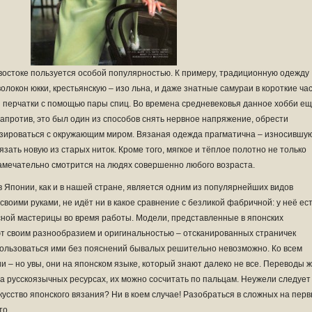
востоке пользуется особой популярностью. К примеру, традиционную одежду
олокон юкки, крестьянскую – изо льна, и даже знатные самураи в короткие ча
и перчатки с помощью пары спиц. Во времена средневековья данное хобби е
напротив, это был один из способов снять нервное напряжение, обрести
зироваться с окружающим миром. Вязаная одежда прагматична – износившу
зать новую из старых ниток. Кроме того, мягкое и тёплое полотно не только
замечательно смотрится на людях совершенно любого возраста.
 Японии, как и в нашей стране, является одним из популярнейших видов
своими руками, не идёт ни в какое сравнение с безликой фабричной: у неё ес
усной мастерицы во время работы. Модели, представленные в японских
т своим разнообразием и оригинальностью – отсканированных страничек
спользоваться ими без пояснений бывалых решительно невозможно. Ко всем
– но увы, они на японском языке, который знают далеко не все. Переводы 
а русскоязычных ресурсах, их можно сосчитать по пальцам. Неужели следует
скусство японского вязания? Ни в коем случае! Разобраться в сложных на пер
то.