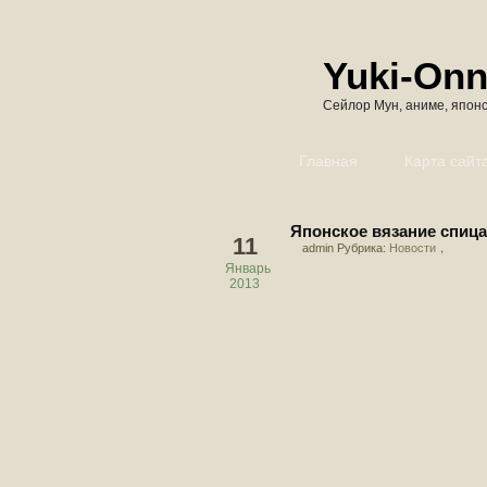
Yuki-On
Сейлор Мун, аниме, японс
Главная
Карта сайт
Японское вязание спиц
11
admin Рубрика:
Новости
，
Январь
2013