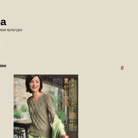
na
кая культура
а
ами
0