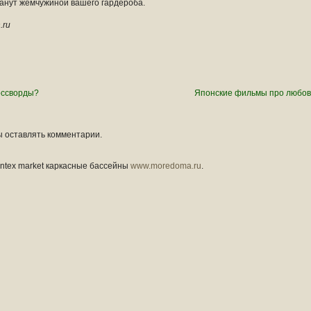
анут жемчужиной вашего гардероба.
.ru
оссворды?
Японские фильмы про любов
ы оставлять комментарии.
intex market каркасные бассейны
www.moredoma.ru
.