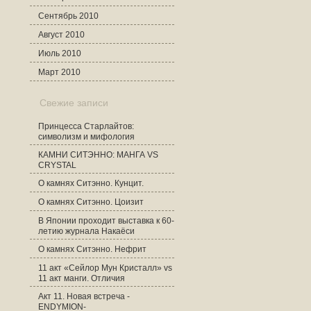
Сентябрь 2010
Август 2010
Июль 2010
Март 2010
Свежие записи
Принцесса Старлайтов:
символизм и мифология
КАМНИ СИТЭННО: МАНГА VS
CRYSTAL
О камнях Ситэнно. Кунцит.
О камнях Ситэнно. Цоизит
В Японии проходит выставка к 60-
летию журнала Накаёси
О камнях Ситэнно. Нефрит
11 акт «Сейлор Мун Кристалл» vs
11 акт манги. Отличия
Акт 11. Новая встреча -
ENDYMION-