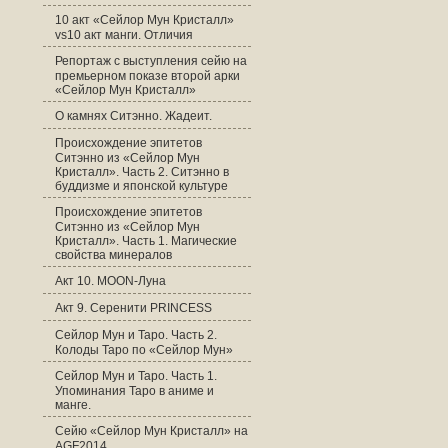
10 акт «Сейлор Мун Кристалл»
vs10 акт манги. Отличия
Репортаж с выступления сейю на
премьерном показе второй арки
«Сейлор Мун Кристалл»
О камнях Ситэнно. Жадеит.
Происхождение эпитетов
Ситэнно из «Сейлор Мун
Кристалл». Часть 2. Ситэнно в
буддизме и японской культуре
Происхождение эпитетов
Ситэнно из «Сейлор Мун
Кристалл». Часть 1. Магические
свойства минералов
Акт 10. MOON-Луна
Акт 9. Серенити PRINCESS
Сейлор Мун и Таро. Часть 2.
Колоды Таро по «Сейлор Мун»
Сейлор Мун и Таро. Часть 1.
Упоминания Таро в аниме и
манге.
Cейю «Сейлор Мун Кристалл» на
AGF2014