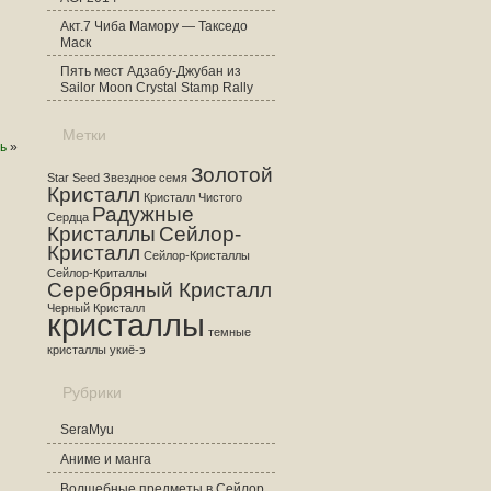
Акт.7 Чиба Мамору — Такседо
Маск
Пять мест Адзабу-Джубан из
Sailor Moon Crystal Stamp Rally
Метки
ь
»
Золотой
Star Seed
Звездное семя
Кристалл
Кристалл Чистого
Радужные
Сердца
Кристаллы
Сейлор-
Кристалл
Сейлор-Кристаллы
Сейлор-Криталлы
Серебряный Кристалл
Черный Кристалл
кристаллы
темные
кристаллы
укиё-э
Рубрики
SeraMyu
Аниме и манга
Волшебные предметы в Сейлор