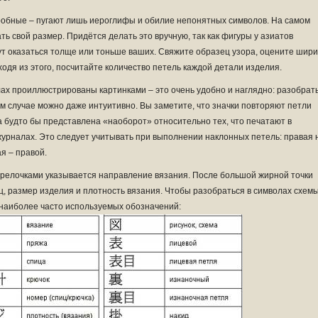
робные – пугают лишь иероглифы и обилие непонятных символов. На самом
ть свой размер. Придётся делать это вручную, так как фигуры у азиатов
ут оказаться толще или тоньше ваших. Свяжите образец узора, оцените шир
ходя из этого, посчитайте количество петель каждой детали изделия.
лах проиллюстрированы картинками – это очень удобно и наглядно: разобрат
ком случае можно даже интуитивно. Вы заметите, что значки повторяют петли
а будто бы представлена «наоборот» относительно тех, что печатают в
журналах. Это следует учитывать при выполнении наклонных петель: правая 
я – правой.
стрелочками указывается направление вязания. После большой жирной точки
, размер изделия и плотность вязания. Чтобы разобраться в символах схемы
 наиболее часто используемых обозначений: