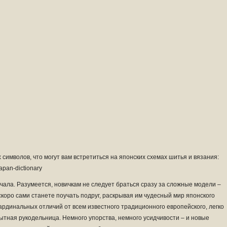
символов, что могут вам встретиться на японских схемах шитья и вязания:
/japan-dictionary
начала. Разумеется, новичкам не следует браться сразу за сложные модели –
скоро сами станете поучать подруг, раскрывая им чудесный мир японского
 кардинальных отличий от всем известного традиционного европейского, легко
ытная рукодельница. Немного упорства, немного усидчивости – и новые