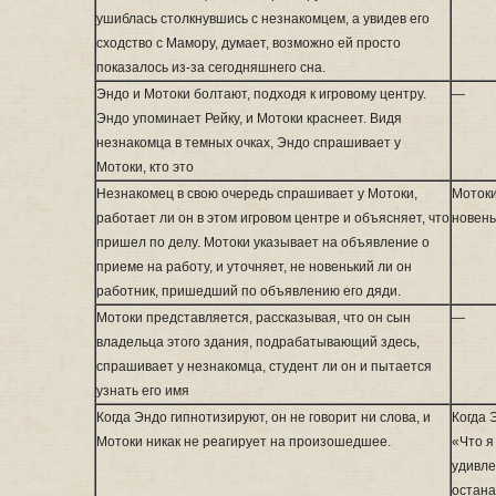
ушиблась столкнувшись с незнакомцем, а увидев его
сходство с Мамору, думает, возможно ей просто
показалось из-за сегодняшнего сна.
Эндо и Мотоки болтают, подходя к игровому центру.
—
Эндо упоминает Рейку, и Мотоки краснеет. Видя
незнакомца в темных очках, Эндо спрашивает у
Мотоки, кто это
Незнакомец в свою очередь спрашивает у Мотоки,
Мотоки
работает ли он в этом игровом центре и объясняет, что
новень
пришел по делу. Мотоки указывает на объявление о
приеме на работу, и уточняет, не новенький ли он
работник, пришедший по объявлению его дяди.
Мотоки представляется, рассказывая, что он сын
—
владельца этого здания, подрабатывающий здесь,
спрашивает у незнакомца, студент ли он и пытается
узнать его имя
Когда Эндо гипнотизируют, он не говорит ни слова, и
Когда 
Мотоки никак не реагирует на произошедшее.
«Что я
удивле
остана