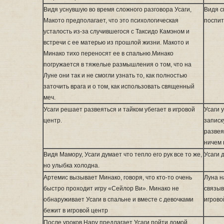
Видя уснувшую во время сложного разговора Усаги,
Видя с
Макото предполагает, что это психологическая
поспи
усталость из-за случившегося с Таксидо Камэном и
встречи с ее матерью из прошлой жизни. Макото и
Минако тихо переносят ее в спальню.Минако
погружается в тяжелые размышления о том, что на
Луне они так и не смогли узнать то, как полностью
заточить врага и о том, как использовать священный
меч.
Усаги решает развеяться и тайком убегает в игровой
Усаги 
центр.
записк
развея
ничем 
Видя Мамору, Усаги думает что тепло его рук все то же,
Усаги 
но улыбка холодна.
Артемис вызывает Минако, говоря, что кто-то очень
Луна н
быстро проходит игру «Сейлор Ви». Минако не
связыв
обнаруживает Усаги в спальне и вместе с девочками
игрово
бежит в игровой центр
После уроков Нару предлагает Усаги пойти домой