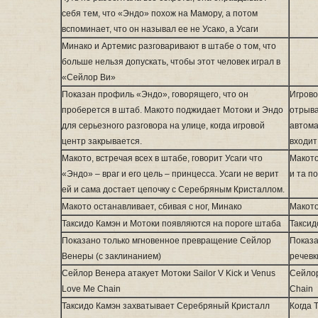
себя тем, что «Эндо» похож на Мамору, а потом
вспоминает, что он называл ее не Усако, а Усаги
Минако и Артемис разговаривают в штабе о том, что
больше нельзя допускать, чтобы этот человек играл в
«Сейлор Ви»
Показан профиль «Эндо», говорящего, что он
Игрово
проберется в штаб. Макото поджидает Мотоки и Эндо
отрыва
для серьезного разговора на улице, когда игровой
автома
центр закрывается.
входит
Макото, встречая всех в штабе, говорит Усаги что
Макото
«Эндо» – враг и его цель – принцесса. Усаги не верит
и та п
ей и сама достает цепочку с Серебряным Кристаллом.
Макото останавливает, сбивая с ног, Минако
Макото
Таксидо Камэн и Мотоки появляются на пороге штаба
Таксид
Показано только мгновенное превращение Сейлор
Показа
Венеры (с заклинанием)
речевк
Сейлор Венера атакует Мотоки Sailor V Kick и Venus
Сейлор
Love Me Chain
Chain
Таксидо Камэн захватывает Серебряный Кристалл
Когда 