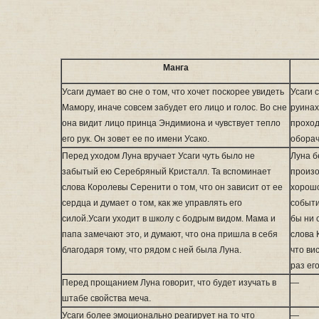
Манга
Усаги думает во сне о том, что хочет поскорее увидеть
Усаги 
Мамору, иначе совсем забудет его лицо и голос. Во сне
руинах
она видит лицо принца Эндимиона и чувствует тепло
проход
его рук. Он зовет ее по имени Усако.
оборач
Перед уходом Луна вручает Усаги чуть было не
Луна б
забытый ею Серебряный Кристалл. Та вспоминает
произо
слова Королевы Серенити о том, что он зависит от ее
хорошо
сердца и думает о том, как же управлять его
событи
силой.Усаги уходит в школу с бодрым видом. Мама и
бы ни 
папа замечают это, и думают, что она пришла в себя
слова 
благодаря тому, что рядом с ней была Луна.
что ви
раз ег
Перед прощанием Луна говорит, что будет изучать в
—
штабе свойства меча.
Усаги более эмоционально реагирует на то что
—