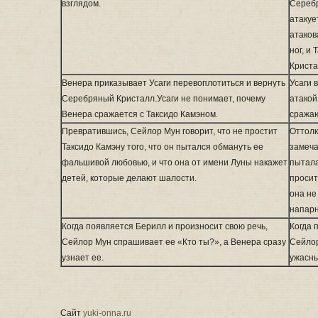
взглядом.
Серебр
атакуе
атаков
ног, и
Криста
Венера приказывает Усаги перевоплотиться и вернуть
Усаги 
Серебряный Кристалл.Усаги не понимает, почему
атакой
Венера сражается с Таксидо Камэном.
сражаю
Превратившись, Сейлор Мун говорит, что не простит
Оттолк
Таксидо Камэну того, что он пытался обмануть ее
замеча
фальшивой любовью, и что она от имени Луны накажет
пытала
детей, которые делают шалости.
просит
она не
напарн
Когда появляется Берилл и произносит свою речь,
Когда 
Сейлор Мун спрашивает ее «Кто ты?», а Венера сразу
Сейлор
узнает ее.
ужасн
Сайт
yuki-onna.ru