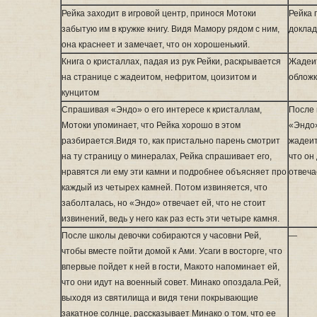
Рейка заходит в игровой центр, принося Мотоки
Рейка 
забытую им в кружке книгу. Видя Мамору рядом с ним,
доклад
она краснеет и замечает, что он хорошенький.
Книга о кристаллах, падая из рук Рейки, раскрывается
Жадеит
на странице с жадеитом, нефритом, цоизитом и
обложк
кунцитом
Спрашивая «Эндо» о его интересе к кристаллам,
После 
Мотоки упоминает, что Рейка хорошо в этом
«Эндо»
разбирается.Видя то, как пристально парень смотрит
жадеит
на ту страницу о минералах, Рейка спрашивает его,
что он
нравятся ли ему эти камни и подробнее объясняет про
отвеча
каждый из четырех камней. Потом извиняется, что
заболталась, но «Эндо» отвечает ей, что не стоит
извинений, ведь у него как раз есть эти четыре камня.
После школы девочки собираются у часовни Рей,
—
чтобы вместе пойти домой к Ами. Усаги в восторге, что
впервые пойдет к ней в гости, Макото напоминает ей,
что они идут на военный совет. Минако опоздала.Рей,
выходя из святилища и видя тени покрывающие
закатное солнце, рассказывает Минако о том, что ее