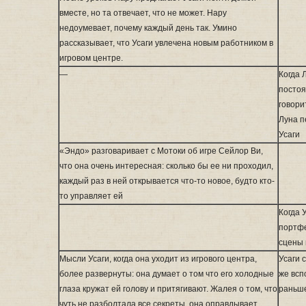
вместе, но та отвечает, что не может. Нару
недоумевает, почему каждый день так. Умино
рассказывает, что Усаги увлечена новым работником в
игровом центре.
—
Когда 
постоя
говори
Луна п
Усаги
«Эндо» разговаривает с Мотоки об игре Сейлор Ви,
что она очень интересная: сколько бы ее ни проходил,
каждый раз в ней открывается что-то новое, будто кто-
то управляет ей
Когда 
портфе
сцены 
Мысли Усаги, когда она уходит из игрового центра,
Усаги 
более развернуты: она думает о том что его холодные
же всп
глаза кружат ей голову и притягивают. Жалея о том, что
раньш
чуть не разболтала все секреты, она оправдывает