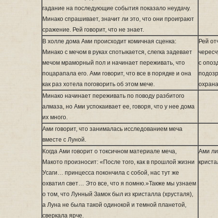
гадание на последующие события показало неудачу.
Минако спрашивает, значит ли это, что они проиграют
сражение. Рей говорит, что не знает.
В холле дома Ами происходит комичная сценка:
Рей от
Минако с мечом в руках спотыкается, слегка задевает
чересч
мечом мраморный пол и начинает переживать, что
с опоз
поцарапала его. Ами говорит, что все в порядке и она
подозр
как раз хотела поговорить об этом мече.
охрана
Минако начинает переживать по поводу разбитого
алмаза, но Ами успокаивает ее, говоря, что у нее дома
их много.
Ами говорит, что занималась исследованием меча
вместе с Луной.
Когда Ами говорит о токсичном материале меча,
Ами ли
Макото произносит: «После того, как в прошлой жизни
криста
Усаги… принцесса покончила с собой, нас тут же
охватил свет… Это все, что я помню.»Также мы узнаем
о том, что Лунный Замок был из кристалла (хрусталя),
а Луна не была такой одинокой и темной планетой,
сверкала ярче.