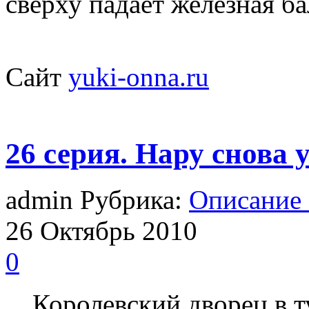
сверху падает железная ба
Сайт
yuki-onna.ru
26 серия. Нару снова 
admin Рубрика:
Описание
26
Октябрь
2010
0
…Королевский дворец в т