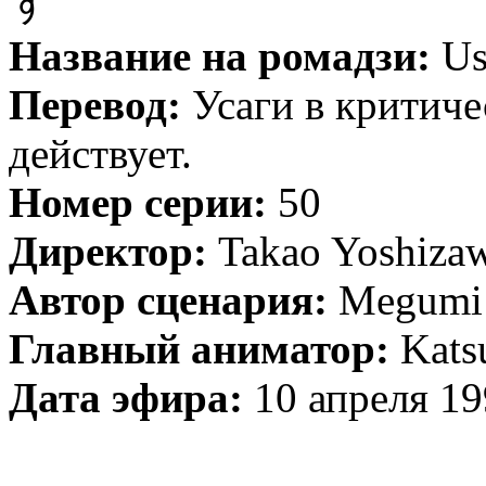
ず
Название на ромадзи:
Us
Перевод:
Усаги в критиче
действует.
Номер серии:
50
Директор:
Takao Yoshiza
Автор сценария:
Megumi 
Главный аниматор:
Kats
Д
ата эфира:
10 апреля 1