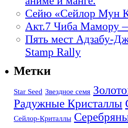
аниме и манге.
Cейю «Сейлор Мун К
Акт.7 Чиба Мамору 
Пять мест Адзабу-Джу
Stamp Rally
Метки
Золото
Star Seed
Звездное семя
Радужные Кристаллы
Серебряны
Сейлор-Криталлы