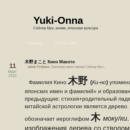
Yuki-Onna
Сейлор Мун, аниме, японская культура
Главная
Карта сайта
木野まこと Кино Макото
11
admin Рубрика:
Значение имен героев Сейлор Мун
，
Март
2010
木野
Фамилия Кино
(
Ки-но
)
упомина
японских имен и фамилий» и образована
предыдущие: стихия+родительный пад
китайской астрологии является дерево.
木
моку/ки
обозначает иероглифом
изображения дерева со стволом,