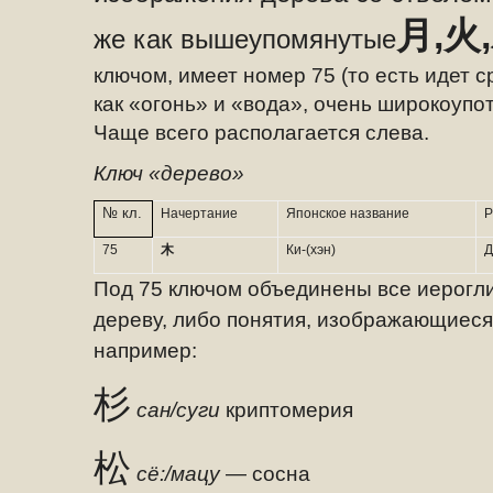
月,火,
же как
вышеупомянутые
ключом, имеет номер 75 (то есть идет с
как «огонь» и «вода», очень широкоупо
Чаще всего располагается слева.
Ключ «дерево»
№ кл.
Начертание
Японское название
Р
75
木
Ки-(хэн)
Д
Под 75 ключом объединены все иерог
дереву, либо понятия, изображающиеся 
например:
杉
сан/суги
криптомерия
松
сё:/мацу
— сосна