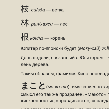
枝
си/эда
— ветка
林
рин/хаяси
— лес
根
кон/нэ
— корень
Юпитер по-японски будет (
Моку-сэй
)
木
День недели, связанный с Юпитером – ч
день дерева.
Таким образом, фамилия Кино переводи
まこと
(
ма-ко-то
)- имя записано хи
смысл его так же прозрачен.
«Макото» 
«искренность», «правдивость», «правд