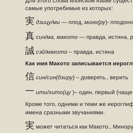
Для этого слова японском языке сущест
самые употребимые из которых:
実
дзицу/ми
— плод,
мино(ру
)- плодон
真
син/ма, макото
— правда, истина, 
誠
сэй/макото
– правда, истина
Как имя Макото записывается иерог
信
син/син(дзиру)
– доверять., верить
一
ити/хито(цу
)– один, первый (чаще
Кроме того, одними и теми же иерогли
имена сразными звучаниями.
実
может читаться как Макото., Минору