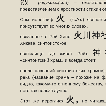
烈
рэцу/хагэ(сий)
– ожесточенн
представлением о яростности стихии о
火
Сам иероглиф
(
ка/хи
) являетс
присутствует во многих словах,
火
川神
связанных с Рэй Хино:
Хикава, синтоистское
神
святилище где живет Рэй).
«синтоитский храм» и всегда стоит
после названий синтоистских храмов)
река (название храма – похоже на ф
видно, какому-то огненному божеству, 
него как нельзя лучше.
火
,
Этот же иероглиф
но читаю