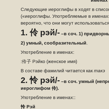
именах
Следующие иероглифы в ходят в списо
(«иероглифы. Употребляемые в именах»
вероятно, что они могут использоватьс
1.
伶
рэй/-
–
в соч. 1) придвор
2) умный, сообразительный
.
Употребление в именах:
:
伶子
Рэйко (женское имя)
В составе фамилий читается как
такэ
2.
怜
рэй/-
–
в соч. умный (непр
иероглифом
伶
).
Употребление в именах::
怜
Рэй