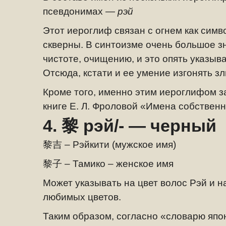
псевдонимах
— рэй
Этот иероглиф связан с огнем как симв
скверны. В синтоизме очень большое з
чистоте, очищению, и это опять указыва
Отсюда, кстати и ее умение изгонять зл
Кроме того, именно этим иероглифом з
книге Е. Л. Фроловой «Имена собственн
4.
黎
рэй/- — черный
黎吉 –
Рэйкити (мужское имя)
黎
子
– Тамико – женское имя
Может указывать на цвет волос Рэй и н
любимых цветов.
Таким образом, согласно «словарю яп