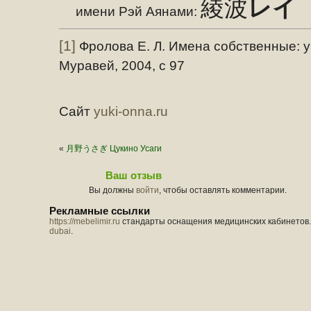
綾波
レイ
имени Рэй Аянами:
[1]
Фролова Е. Л. Имена собственные: у
Муравей, 2004, с 97
Сайт
yuki-onna.ru
«
月野うさぎ Цукино Усаги
Ваш отзыв
Вы должны
войти
, чтобы оставлять комментарии.
Рекламные ссылки
https://mebelimir.ru
стандарты оснащения медицинских кабинетов. . W
dubai
.