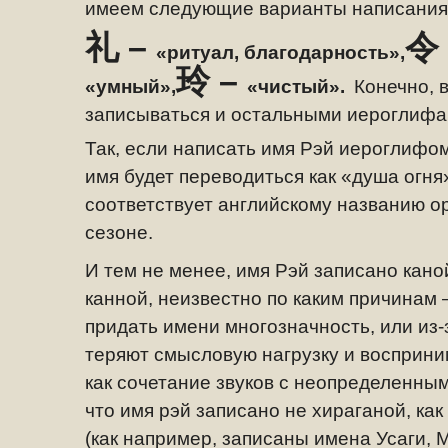
имеем следующие варианты написания
礼 –
令
«ритуал, благодарность»,
玲
–
«
умный»,
«чистый».
Конечно, 
записываться и остальными иероглифа
Так, если написать имя Рэй иероглифо
имя будет переводиться как «душа огня»
соответствует английскому названию о
сезоне.
И тем не менее, имя Рэй записано кан
канной, неизвестно по каким причинам 
придать имени многозначность, или из-
теряют смысловую нагрузку и восприни
как сочетание звуков с неопределенны
что имя рэй записано не хираганой, ка
(как например, записаны имена Усаги, М