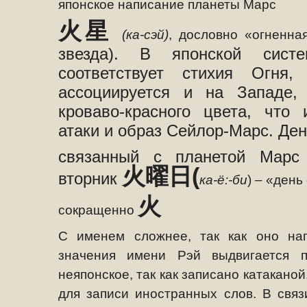
японское написание планеты Марс
火星
(ка-сэй)
, дословно «огненна
звезда). В японской сист
соответствует стихия Огн
ассоциируется и на Западе, 
кроваво-красного цвета, что 
атаки и образ Сейлор-Марс. Ден
связанный с планетой Марс 
火曜日
(
вторник
ка-ё:-би
) – «день
火
сокращенно
С именем сложнее, так как оно нап
значения имени Рэй выдвигается п
неяпонское, так как записано катакано
для записи иностранных слов. В связ