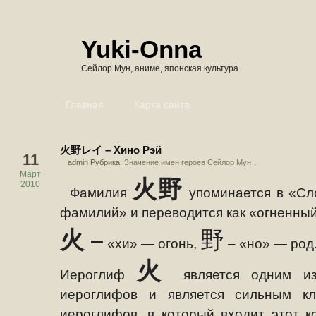
Yuki-Onna
Сейлор Мун, аниме, японская культура
Главная
Карта сайта
火野レイ – Хино Рэй
11
admin Рубрика:
Значение имен героев Сейлор Мун
，
Март
火野
2010
Фамилия
упоминается в «Сл
фамилий» и переводится как «огненны
火
–
野
«хи» — огонь,
– «но»
— род.
火
Иероглиф
является одним и
иероглифов и является сильным кл
иероглифов, в который входит этот к