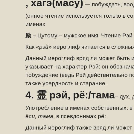
, хагэ(масу)
— побуждать, воо
(
онное чтение используется только в с
именах
励 –
Цутому
–
мужское имя. Чтение Рэй 
Как
«рэй
» иероглиф читается в сложны
Данный иероглиф вряд ли может быть 
указывает на характер Рэй: он обозна
побуждение (ведь Рэй действительно по
также усердность и старание.
4.
霊
рэй, рё:/тама
– дух,
Употребление в именах собственных: 
ёси, тама
, в псевдонимах рё:
Данный иероглиф также вряд ли может