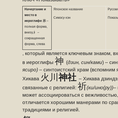
Начертание и
Японское название
Русски
место в
Симэсу-хэн
Показы
иероглифе
示
–
полная форма,
внизу,
礻
–
сокращенная
форма, слева
, который является ключевым знаком, вх
神
в иероглифы
(
дзин, син/ками
) – си
ясиро)
– синтоистский храм (вспомним 
火川
神社
Хикава
– Хикава дзиндз
祈
связанные с религией:
(ки/ино(ру))–
может ассоциироваться с вежливостью, 
отличается хорошими манерами по сра
традициями и религией.