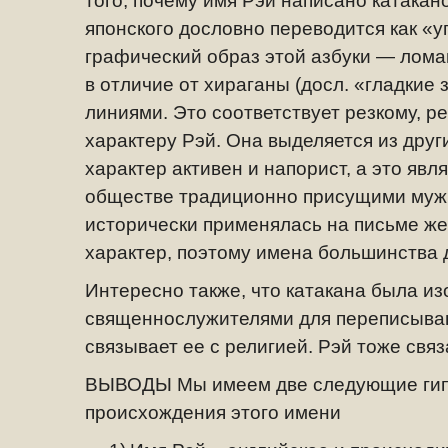
того, почему имя Рэй написано катакан
японского дословно переводится как «у
графический образ этой азбуки
— ломан
в отличие от хираганы (досл. «гладкие 
линиями. Это соответствует резкому, 
характеру Рэй. Она выделяется из друг
характер активен и напорист, а это явл
обществе традиционно присущими муж
исторически применялась на письме ж
характер, поэтому имена большинства 
Интересно также, что катакана была и
священнослужителями для переписыван
связывает ее с религией. Рэй тоже связ
ВЫВОДЫ Мы имеем две следующие гип
происхождения этого имени