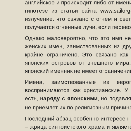
английское и происходит либо от имени
гипотезе из статьи
сайта
www
.
sailorg
излучение, что связано с огнем и све
получается огненные лучи, если перев
Однако маловероятно, что это имя нея
женских имен, заимствованных из друг
крайне ограничено. Это связано как
японских островов от внешнего мира,
японский именник не имеет ограничен
Имена, заимствованные из европ
воспринимаются как христианские. У
есть,
наряду с японскими
, но подав
не приемлет их по религиозным причин
Последний абзац особенно интересен в
– жрица синтоистского храма и являет