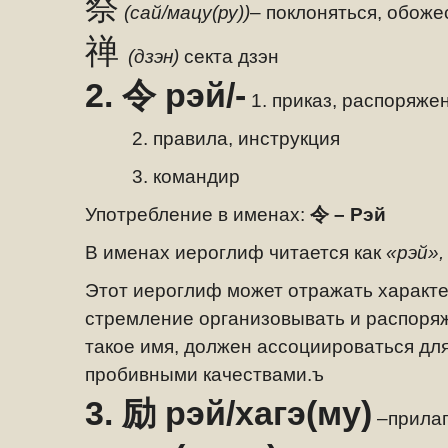
祭
(сай/мацу(ру))
– поклоняться, обоже
禅
(дзэн)
секта дзэн
2.
令
рэй/-
1. приказ, распоряже
2. правила, инструкция
3. командир
Употребление в именах:
令
– Рэй
В именах иероглиф читается как
«рэй»,
Этот иероглиф может отражать характе
стремление организовывать и распоряж
такое имя, должен ассоциироваться для
пробивными качествами.ъ
3.
励
рэй/хагэ(му)
–
прилаг