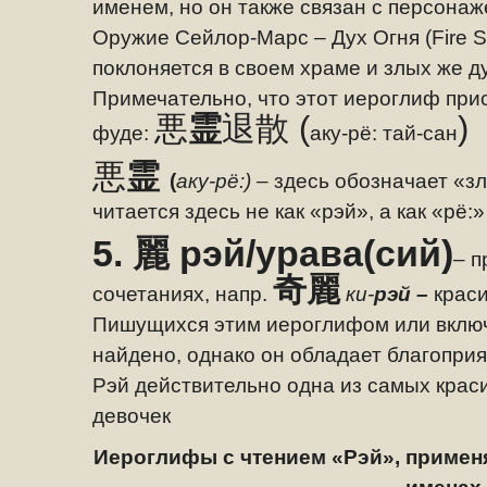
именем, но он также связан с персонаже
Оружие Сейлор-Марс – Дух Огня
(Fire S
поклоняется в своем храме и злых же д
Примечательно, что этот иероглиф при
悪
霊
退散
(
)
фуде:
аку-рё: тай-сан
悪
霊
(
аку-рё:)
– здесь обозначает «з
читается здесь не как «рэй», а как «рё:»
5.
麗
рэй/урава(сий)
– п
奇麗
сочетаниях, напр.
ки-
рэй –
краси
Пишущихся этим иероглифом или включ
найдено, однако он обладает благопри
Рэй действительно одна из самых крас
девочек
Иероглифы с чтением «Рэй», приме