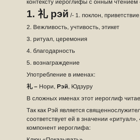
контексту иероглифы с онным чтением
1. 礼
рэй
/-
1. поклон, приветствие
2. Вежливость, учтивость, этикет
3. ритуал, церемония
4. благодарность
5. вознаграждение
Употребление в именах:
礼 –
Нори,
Рэй
, Юдзуру
В сложных именах этот иероглиф читае
Так как Рэй является священнослужит
соответствует ей в значении «ритуал»
компонент иероглифа:
Ключ «Показывать»