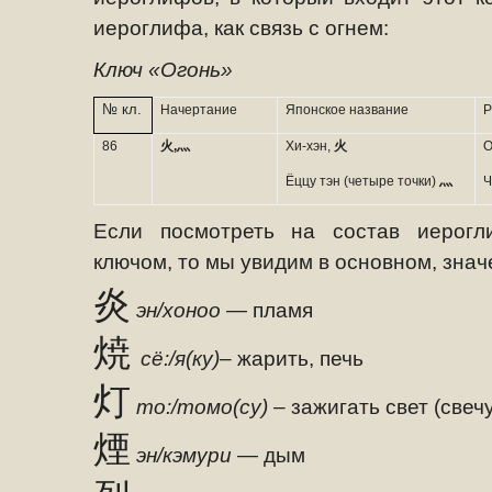
иероглифа, как связь с огнем:
Ключ «Огонь»
№ кл.
Начертание
Японское название
Р
86
火
,
灬
Хи-хэн,
火
О
Ёццу тэн (четыре точки)
灬
Ч
Если посмотреть на состав иерогл
ключом, то мы увидим в основном, знач
炎
эн/хоноо
— пламя
焼
сё:/я(ку)–
жарить, печь
灯
то:/томо(су)
– зажигать свет (свечу
煙
эн/кэмури
— дым