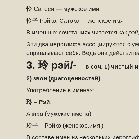
怜
Сатоси
— мужское имя
怜
子
Рэйко, Сатоко —
женское имя
В именных сочетаниях читается как
рэй
Эти два иероглифа ассоциируются с ум
оправдывают себя. Ведь она действител
3.
玲
рэй/-
—
в соч. 1) чистый 
2) звон (драгоценностей)
Употребление в именах:
玲
– Рэй
,
Акира (мужские имена),
玲
子
– Рэйко (женское.имя )
В составе имен из нескольких иероглиф