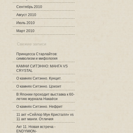
Сентябрь 2010
Август 2010
Июль 2010
Март 2010
Свежие записи
Принцесса Старлайтов:
символизм и мифология
КАМНИ СИТЭННО: МАНГА VS
CRYSTAL
О камнях Ситэнно. Кунцит.
О камнях Ситэнно. Цоизит
В Японии проходит выставка к 60-
летию журнала Накаёси
О камнях Ситэнно. Нефрит
11 акт «Сейлор Мун Кристалл» vs
11 акт манги. Отличия
Акт 11. Новая встреча -
ENDYMION-