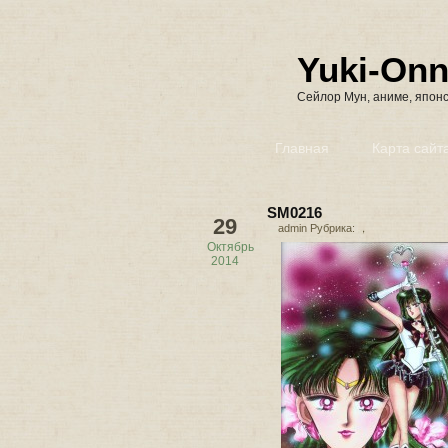
Yuki-On
Сейлор Мун, аниме, японс
Главная
Карта сайт
SM0216
29
admin Рубрика: ，
Октябрь
2014