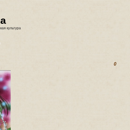
na
кая культура
а
0