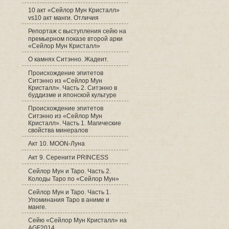
10 акт «Сейлор Мун Кристалл»
vs10 акт манги. Отличия
Репортаж с выступления сейю на
премьерном показе второй арки
«Сейлор Мун Кристалл»
О камнях Ситэнно. Жадеит.
Происхождение эпитетов
Ситэнно из «Сейлор Мун
Кристалл». Часть 2. Ситэнно в
буддизме и японской культуре
Происхождение эпитетов
Ситэнно из «Сейлор Мун
Кристалл». Часть 1. Магические
свойства минералов
Акт 10. MOON-Луна
Акт 9. Серенити PRINCESS
Сейлор Мун и Таро. Часть 2.
Колоды Таро по «Сейлор Мун»
Сейлор Мун и Таро. Часть 1.
Упоминания Таро в аниме и
манге.
Cейю «Сейлор Мун Кристалл» на
AGF2014