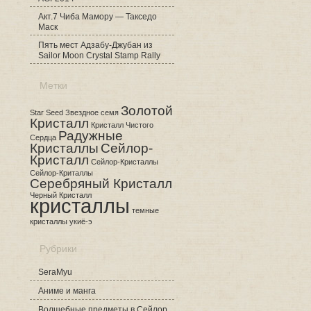
Акт.7 Чиба Мамору — Такседо
Маск
Пять мест Адзабу-Джубан из
Sailor Moon Crystal Stamp Rally
Метки
Золотой
Star Seed
Звездное семя
Кристалл
Кристалл Чистого
Радужные
Сердца
Кристаллы
Сейлор-
Кристалл
Сейлор-Кристаллы
Сейлор-Криталлы
Серебряный Кристалл
Черный Кристалл
кристаллы
темные
кристаллы
укиё-э
Рубрики
SeraMyu
Аниме и манга
Волшебные предметы в Сейлор