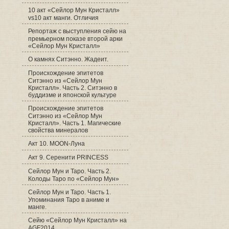
10 акт «Сейлор Мун Кристалл»
vs10 акт манги. Отличия
Репортаж с выступления сейю на
премьерном показе второй арки
«Сейлор Мун Кристалл»
О камнях Ситэнно. Жадеит.
Происхождение эпитетов
Ситэнно из «Сейлор Мун
Кристалл». Часть 2. Ситэнно в
буддизме и японской культуре
Происхождение эпитетов
Ситэнно из «Сейлор Мун
Кристалл». Часть 1. Магические
свойства минералов
Акт 10. MOON-Луна
Акт 9. Серенити PRINCESS
Сейлор Мун и Таро. Часть 2.
Колоды Таро по «Сейлор Мун»
Сейлор Мун и Таро. Часть 1.
Упоминания Таро в аниме и
манге.
Cейю «Сейлор Мун Кристалл» на
AGF2014