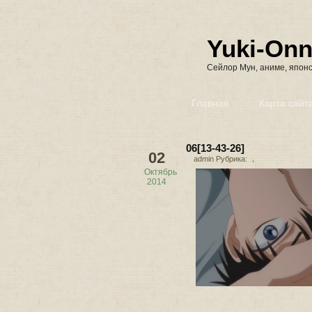
Yuki-On
Сейлор Мун, аниме, японс
Главная
Карта сайт
06[13-43-26]
02
admin Рубрика: ，
Октябрь
2014