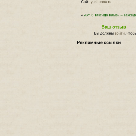
Сайт
yuki-onna.ru
«
Акт. 6 Таксидо Камэн – Таксед
Ваш отзыв
Вы должны
войти
, чтоб
Рекламные ссылки