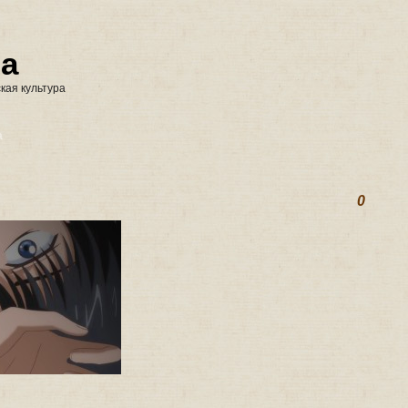
na
кая культура
а
0