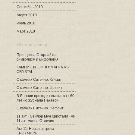
Сентябрь 2010
Август 2010
Июль 2010
Март 2010
Свежие записи
Принцесса Старлайтов:
символизм и мифология
КАМНИ СИТЭННО: МАНГА VS
CRYSTAL
О камнях Ситэнно. Кунцит.
О камнях Ситэнно. Цоизит
В Японии проходит выставка к 60-
летию журнала Накаёси
О камнях Ситэнно. Нефрит
11 акт «Сейлор Мун Кристалл» vs
11 акт манги. Отличия
Акт 11. Новая встреча -
ENDYMION-