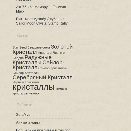
Акт.7 Чиба Мамору — Такседо
Маск
Пять мест Адзабу-Джубан из
Sailor Moon Crystal Stamp Rally
Метки
Золотой
Star Seed
Звездное семя
Кристалл
Кристалл Чистого
Радужные
Сердца
Кристаллы
Сейлор-
Кристалл
Сейлор-Кристаллы
Сейлор-Криталлы
Серебряный Кристалл
Черный Кристалл
кристаллы
темные
кристаллы
укиё-э
Рубрики
SeraMyu
Аниме и манга
Волшебные предметы в Сейлор